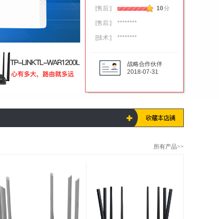
[售后:]
10
分
[售后:]
********
[技术:]
********
战略合作伙伴
2018-07-31
所有产品>>