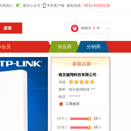
南京婕翔科技有限公司
等级:
掌柜:
南京婕翔科技-***
电话:
********
工商执照
[评价:]
10
分
[质量:]
10
分