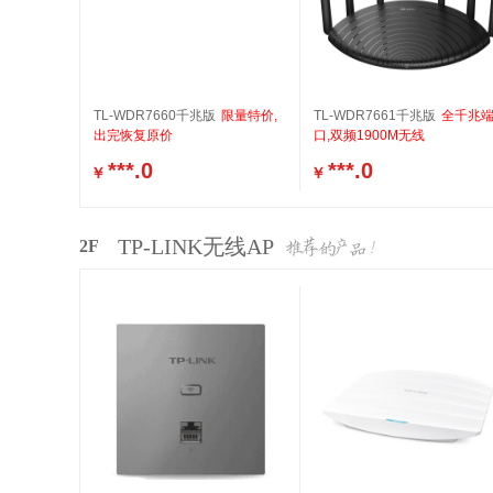
TL-WDR7660千兆版
限量特价,
TL-WDR7661千兆版
全千兆
出完恢复原价
口,双频1900M无线
***.0
***.0
￥
￥
TP-LINK无线AP
2F