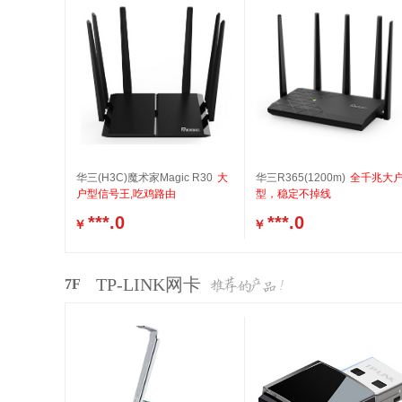
华三(H3C)魔术家Magic R30
大
华三R365(1200m)
全千兆大
户型信号王,吃鸡路由
型，稳定不掉线
***.0
***.0
￥
￥
TP-LINK网卡
7F