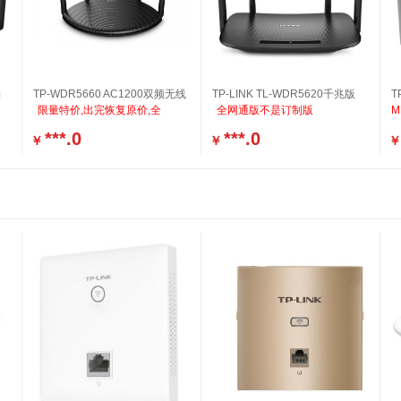
端
TP-WDR5660 AC1200双频无线
TP-LINK TL-WDR5620千兆版
T
限量特价,出完恢复原价,全
全网通版不是订制版
***.0
***.0
￥
￥
￥