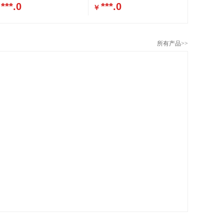
***.0
***.0
￥
所有产品>>