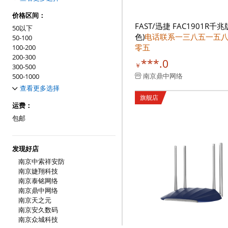
6个
7个
价格区间：
8个
FAST/迅捷 FAC1901R千兆
50以下
9个
色)
电话联系一三八五一五
50-100
10个
零五
100-200
11个
200-300
***.0
12个
￥
300-500
南京鼎中网络
500-1000
1000-3000
查看更多选择
3000以上
旗舰店
运费：
包邮
发现好店
南京中索祥安防
南京婕翔科技
南京泰铭网络
南京鼎中网络
南京天之元
南京安久数码
南京众城科技