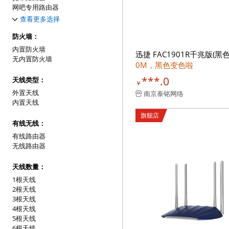
网吧专用路由器
企业级路由器
查看更多选择
上网行为管理路由器
VPN路由器
防火墙：
网络安全路由器
内置防火墙
迅捷 FAC1901R千兆版(黑色
多业务路由器
无内置防火墙
0M，黑色变色啦
模块化接入路由器
电信级高端路由器
***.0
天线类型：
￥
便携式无线路由器
外置天线
南京泰铭网络
内置天线
旗舰店
有线无线：
有线路由器
无线路由器
天线数量：
1根天线
2根天线
3根天线
4根天线
5根天线
6根天线