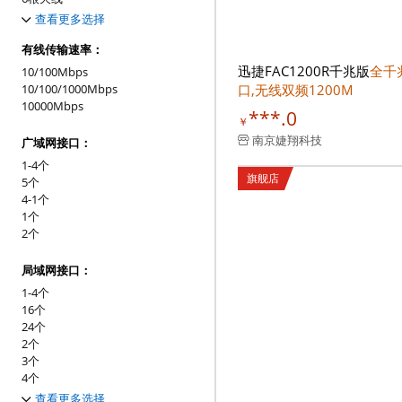
7根天线
查看更多选择
8根天线
有线传输速率：
迅捷FAC1200R千兆版
全千
10/100Mbps
口,无线双频1200M
10/100/1000Mbps
10000Mbps
***.0
￥
南京婕翔科技
广域网接口：
1-4个
旗舰店
5个
4-1个
1个
2个
局域网接口：
1-4个
16个
24个
2个
3个
4个
5个
查看更多选择