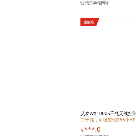
南京泰铭网络
旗舰店
艾泰WX1000S千兆无线控
口千兆，可以管理256个AP
***.0
￥