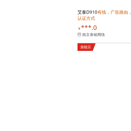
艾泰D910
有线，广告路由
认证方式
***.0
￥
南京泰铭网络
旗舰店