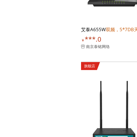
艾泰A655W
双频，5*7DB
***.0
￥
南京泰铭网络
旗舰店