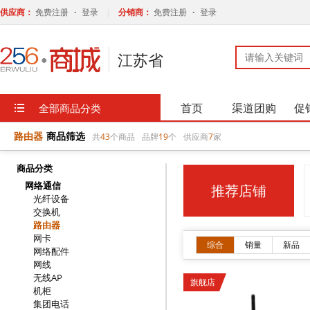
路由器
商品筛选
共
43
个商品
品牌
19
个
供应商
7
家
商品分类
网络通信
推荐店铺
光纤设备
交换机
路由器
网卡
综合
销量
新品
网络配件
网线
无线AP
旗舰店
机柜
集团电话