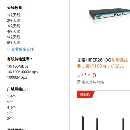
天线数量：
1根天线
2根天线
3根天线
4根天线
5根天线
6根天线
7根天线
查看更多选择
8根天线
有线传输速率：
艾泰HIPER2610G
常用路由
兆，带机100台，机架式
10/100Mbps
10/100/1000Mbps
***.0
￥
10000Mbps
南京泰铭网络
广域网接口：
旗舰店
1-4个
5个
4-1个
1个
2个