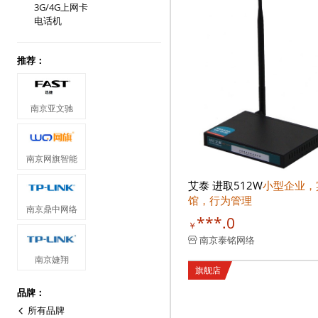
3G/4G上网卡
电话机
推荐：
南京亚文驰
南京网旗智能
艾泰 进取512W
小型企业，
馆，行为管理
南京鼎中网络
***.0
￥
南京泰铭网络
南京婕翔
旗舰店
品牌：
所有品牌