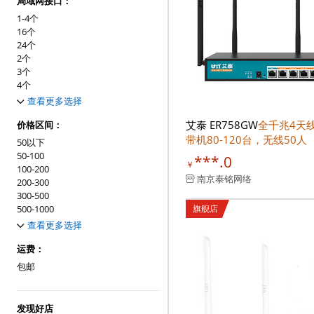
局域网接口：
1-4个
16个
24个
2个
3个
4个
5个
查看更多选择
6个
艾泰 ER758GW
全千兆4天
7个
价格区间：
8个
带机80-120台，无线50人
50以下
9个
50-100
***.0
10个
￥
100-200
11个
南京泰铭网络
200-300
12个
300-500
500-1000
旗舰店
1000-3000
查看更多选择
3000以上
运费：
包邮
发现好店