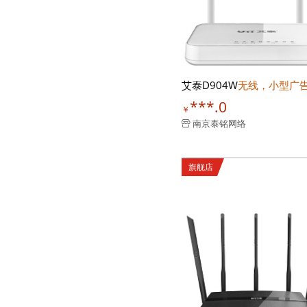
艾泰D904W
无线，小型广
***.0
￥
南京泰铭网络
旗舰店