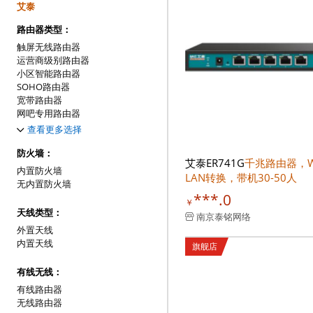
艾泰
路由器类型：
触屏无线路由器
运营商级别路由器
小区智能路由器
SOHO路由器
宽带路由器
网吧专用路由器
企业级路由器
查看更多选择
上网行为管理路由器
VPN路由器
防火墙：
艾泰ER741G
千兆路由器，W
网络安全路由器
内置防火墙
LAN转换，带机30-50人
多业务路由器
无内置防火墙
模块化接入路由器
***.0
￥
电信级高端路由器
天线类型：
南京泰铭网络
便携式无线路由器
外置天线
内置天线
旗舰店
有线无线：
有线路由器
无线路由器