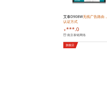
艾泰D908W
无线广告路由
认证方式
***.0
￥
南京泰铭网络
旗舰店