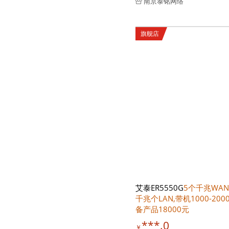
南京泰铭网络
旗舰店
艾泰ER5550G
5个千兆WAN
千兆个LAN,带机1000-200
备产品18000元
***.0
￥