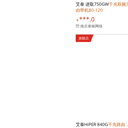
艾泰 进取750GW
千兆双频
由带机80-120
***.0
￥
南京泰铭网络
旗舰店
艾泰HiPER 840G
千兆路由